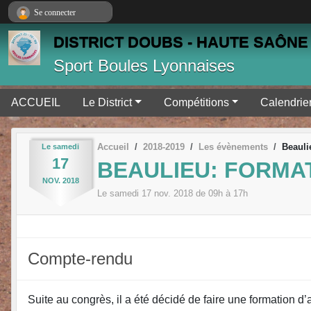
Panneau de gestion des cookies
Se connecter
DISTRICT DOUBS - HAUTE SAÔNE 
Sport Boules Lyonnaises
ACCUEIL
Le District
Compétitions
Calendrie
Accueil
2018-2019
Les évènements
Beauli
Le
samedi
17
BEAULIEU: FORMA
NOV.
2018
Le
samedi
17
nov.
2018
de 09h à 17h
Compte-rendu
Suite au congrès, il a été décidé de faire une formation d’