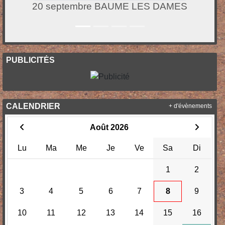
20 septembre BAUME LES DAMES
PUBLICITÉS
CALENDRIER
+ d'évènements
Août 2026
Lu
Ma
Me
Je
Ve
Sa
Di
1
2
3
4
5
6
7
8
9
10
11
12
13
14
15
16