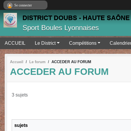
Panneau de gestion des cookies
Se connecter
DISTRICT DOUBS - HAUTE SAÔNE 
Sport Boules Lyonnaises
ACCUEIL
Le District
Compétitions
Calendrie
Accueil
Le forum
ACCEDER AU FORUM
ACCEDER AU FORUM
3 sujets
sujets