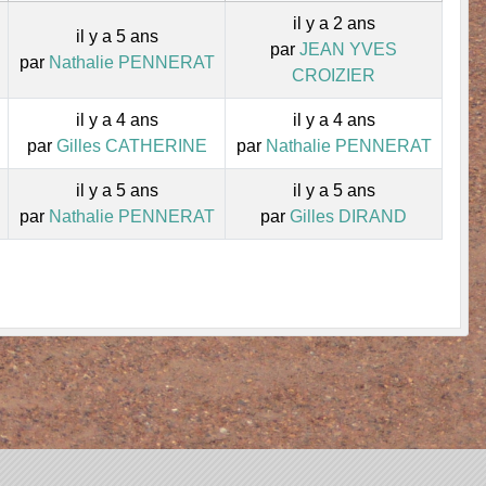
il y a 2 ans
il y a 5 ans
par
JEAN YVES
par
Nathalie PENNERAT
CROIZIER
il y a 4 ans
il y a 4 ans
par
Gilles CATHERINE
par
Nathalie PENNERAT
il y a 5 ans
il y a 5 ans
par
Nathalie PENNERAT
par
Gilles DIRAND