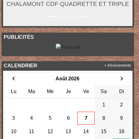
CHALAMONT CDF QUADRETTE ET TRIPLE
PUBLICITÉS
CALENDRIER
+ d'évènements
Août 2026
Lu
Ma
Me
Je
Ve
Sa
Di
1
2
3
4
5
6
7
8
9
10
11
12
13
14
15
16