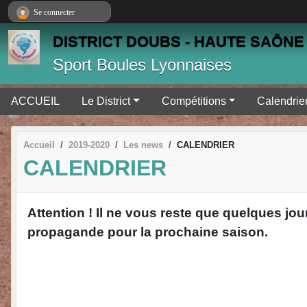
Panneau de gestion des cookies
Se connecter
DISTRICT DOUBS - HAUTE SAÔNE 
Sport Boules Lyonnaises
ACCUEIL
Le District
Compétitions
Calendrie
Accueil
2019-2020
Les news
CALENDRIER
CALENDRIER
Attention ! Il ne vous reste que quelques 
propagande pour la prochaine saison.