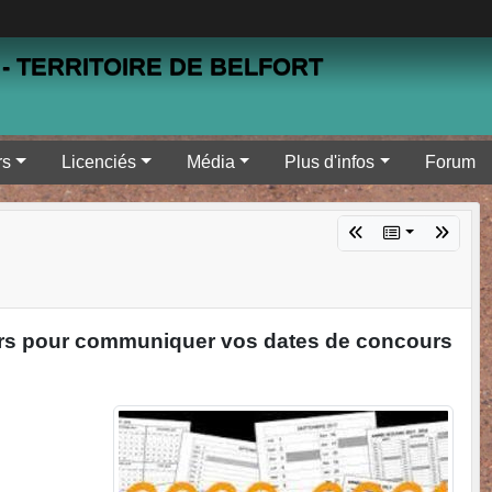
- TERRITOIRE DE BELFORT
rs
Licenciés
Média
Plus d'infos
Forum
jours pour communiquer vos dates de concours