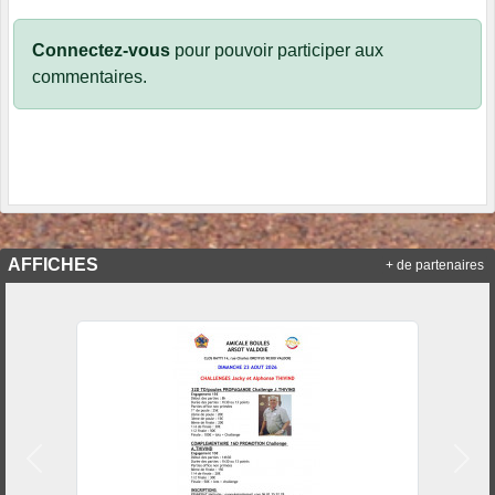
Connectez-vous
pour pouvoir participer aux
commentaires.
AFFICHES
+ de partenaires
Précedent
Suiv