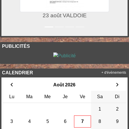
23 août VALDOIE
PUBLICITÉS
CALENDRIER
+ d'évènements
Août 2026
Lu
Ma
Me
Je
Ve
Sa
Di
1
2
3
4
5
6
7
8
9