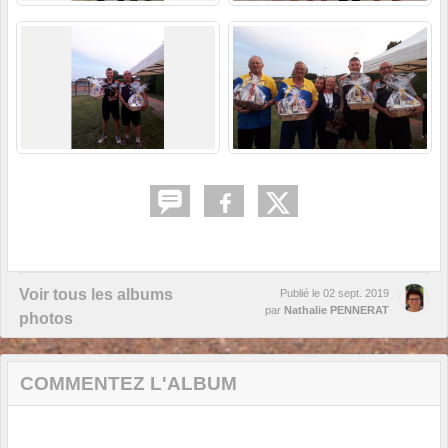
Voir tous les albums
Publié le
02 sept. 2019
par
Nathalie PENNERAT
photos
COMMENTEZ L'ALBUM