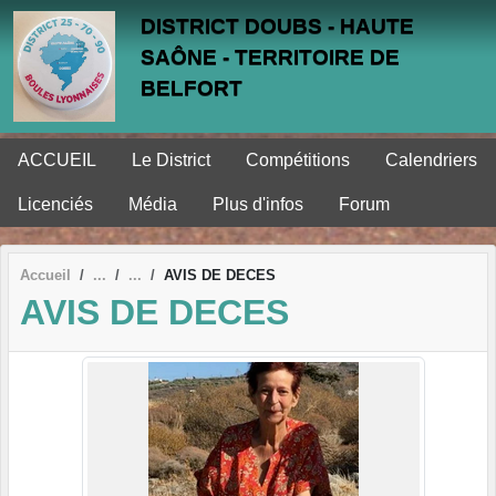
Panneau de gestion des cookies
DISTRICT DOUBS - HAUTE
SAÔNE - TERRITOIRE DE
BELFORT
ACCUEIL
Le District
Compétitions
Calendriers
Licenciés
Média
Plus d'infos
Forum
Accueil
AVIS DE DECES
AVIS DE DECES