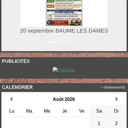
Précedent
Suiv
20 septembre BAUME LES DAMES
PUBLICITÉS
CALENDRIER
+ d'évènements
Août 2026
Lu
Ma
Me
Je
Ve
Sa
Di
1
2