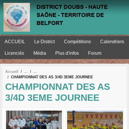
Panneau de gestion des cookies
DISTRICT DOUBS - HAUTE
SAÔNE - TERRITOIRE DE
BELFORT
ACCUEIL
Le District
Compétitions
Calendriers
Licenciés
Média
Plus d'infos
Forum
Accueil
CHAMPIONNAT DES AS 3/4D 3EME JOURNEE
CHAMPIONNAT DES AS
3/4D 3EME JOURNEE