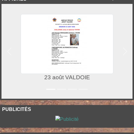
Précedent
Suiv
23 août VALDOIE
PUBLICITÉS