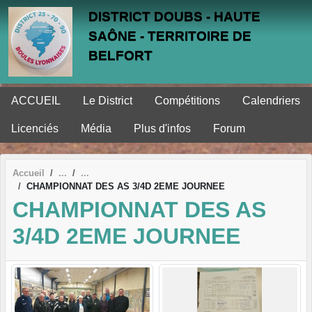
Panneau de gestion des cookies
DISTRICT DOUBS - HAUTE
SAÔNE - TERRITOIRE DE
BELFORT
ACCUEIL
Le District
Compétitions
Calendriers
Licenciés
Média
Plus d'infos
Forum
Accueil
CHAMPIONNAT DES AS 3/4D 2EME JOURNEE
CHAMPIONNAT DES AS
3/4D 2EME JOURNEE